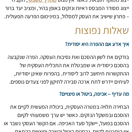
ייצוג מסודר המבסס ראיות ונזקים באופן בהיר, ומציב יעד ברור
– פתרון שישיב את העסק למסלול, במינימום הפרעה תפעולית.
שאלות נפוצות
איך אדע אם ההפרה היא יסודית?
בודקים את לשון ההסכם ואת נסיבות העסקה. הפרה שנקבעה
בהסכם כיסודית או שמבטלת את התכלית העסקית של
ההתקשרות תיחשב לרוב ליסודית. בהפרות שאינן יסודיות,
לעיתים יידרש לתת ארכה סבירה לתיקון לפני צעדים נוספים.
מה עדיף – אכיפה, ביטול או פיצויים?
הבחירה תלויה במטרה העסקית, ביכולת המעשית לקיים את
ההסכם ובמשקל הנזקים. כאשר יש ערך משמעותי לקיום
ההסכם בפועל, יישקל סעד האכיפה. אם הקשר העסקי נשבר או
אין היתכנות לקיום, נבחנים ביטול והשבה ופיצויים בהתאם