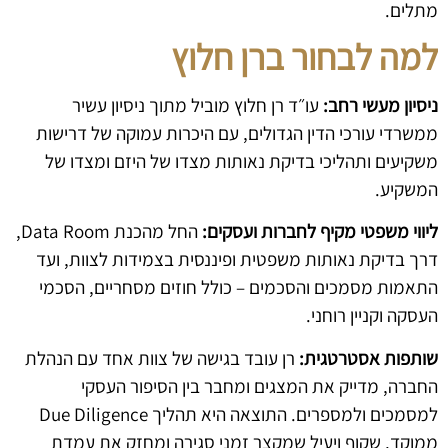
מתלים.
למה לבחור ברן חלוץ
ניסיון מעשי רחב:
עו״ד רן חלוץ מוביל מתוך ניסיון עשיר
ממשרדי עורכי הדין הגדולים, עם היכרות עמוקה של דרישות
משקיעים ותהליכי בדיקת נאותות מצדו של היזם ומצדו של
המשקיע.
ליווי משפטי מקיף לחברות ועסקים:
החל מהכנת Data Room,
דרך בדיקת נאותות משפטית ופיננסית בצמידות לצוות, ועד
התאמות מסמכים והסכמים – כולל חוזים מסחריים, הסכמי
העסקה וקניין רוחני.
שותפות אסטרטגית:
רן עובד בגישה של צוות אחד עם הנהלת
החברה, מדייק את המצגים ומחבר בין הסיפור העסקי
למסמכים ולמספרים. התוצאה היא תהליך Due Diligence
ממוקד, שקוף ויעיל שמקצר זמני סגירה ומחזק את עמדת