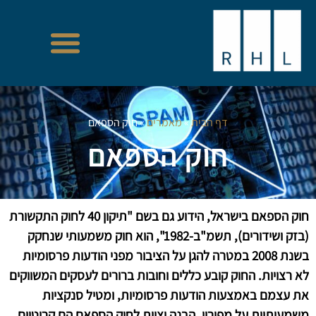
דף הבית
»
מאמרים
»
חוק הספאם
חוק הספאם
חוק הספאם בישראל, הידוע גם בשם "תיקון 40 לחוק התקשורת
(בזק ושידורים), תשמ"ב-1982", הוא חוק משמעותי שנחקק
בשנת 2008 במטרה להגן על הציבור מפני הודעות פרסומיות
לא רצויות. החוק קובע כללים וחובות ברורים לעסקים המשווקים
את עצמם באמצעות הודעות פרסומיות, ומטיל סנקציות
משמעותיות על מפיריו. הבנה וציות לחוק הספאם הם קריטיים