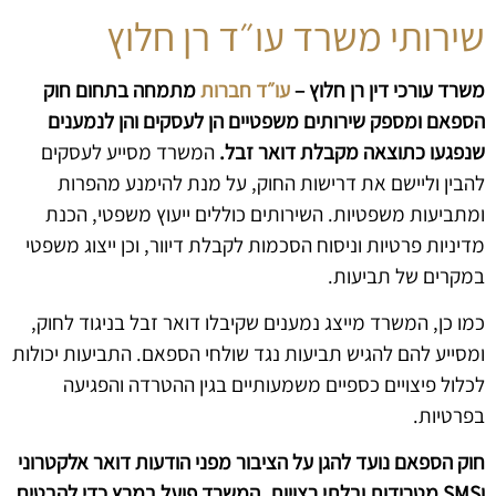
שירותי משרד עו״ד רן חלוץ
משרד עורכי דין רן חלוץ –
עו״ד חברות
מתמחה בתחום חוק
הספאם ומספק שירותים משפטיים הן לעסקים והן לנמענים
שנפגעו כתוצאה מקבלת דואר זבל.
המשרד מסייע לעסקים
להבין וליישם את דרישות החוק, על מנת להימנע מהפרות
ומתביעות משפטיות. השירותים כוללים ייעוץ משפטי, הכנת
מדיניות פרטיות וניסוח הסכמות לקבלת דיוור, וכן ייצוג משפטי
במקרים של תביעות.
כמו כן, המשרד מייצג נמענים שקיבלו דואר זבל בניגוד לחוק,
ומסייע להם להגיש תביעות נגד שולחי הספאם. התביעות יכולות
לכלול פיצויים כספיים משמעותיים בגין ההטרדה והפגיעה
בפרטיות.
חוק הספאם נועד להגן על הציבור מפני הודעות דואר אלקטרוני
וSMS מטרידות ובלתי רצויות. המשרד פועל במרץ כדי להבטיח